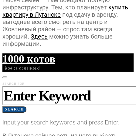
тысяч семей — там обещают полную
инфраструктуру. Тем, кто планирует
купить
квартиру в Луганске
под сдачу в аренду,
выгоднее всего смотреть на центр и
Жовтневый район — спрос там всегда
хороший.
Здесь
можно узнать больше
информации.
1000 котов
Всё о кошках!
SEARCH FOR:
SEARCH
Input your search keywords and press Enter.
В Луганске сейчас есть из чего выбрать,