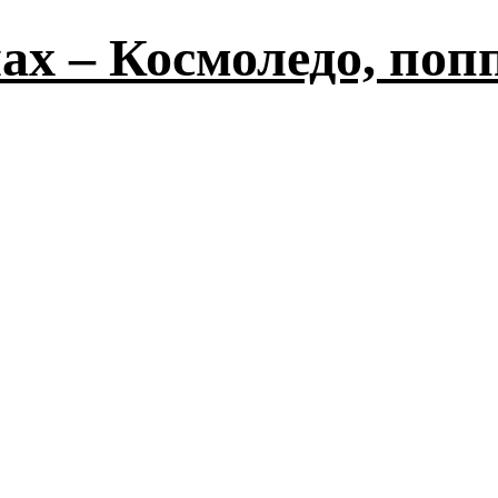
х – Космоледо, попп