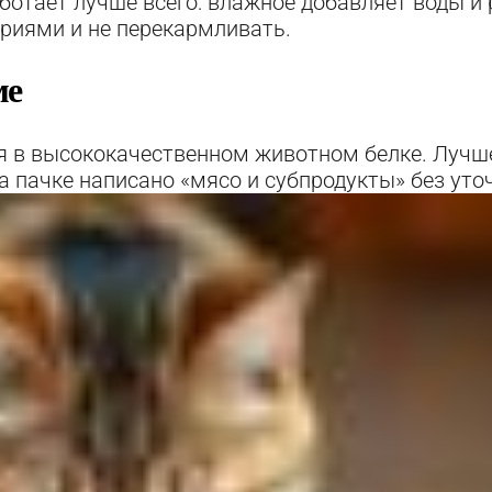
отает лучше всего: влажное добавляет воды и р
ориями и не перекармливать.
ме
я в высококачественном животном белке. Лучше
 на пачке написано «мясо и субпродукты» без ут